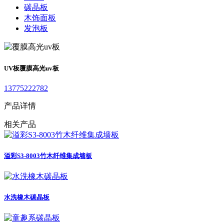
碳晶板
木饰面板
发泡板
UV板
覆膜高光uv板
13775222782
产品详情
相关产品
溢彩S3-8003竹木纤维集成墙板
水洗橡木碳晶板